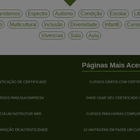
anstornos
Espectro
Autismo
Condição
Escolar
Li
o
Multicultural
Inclusão
Diversidade
Infantil
Curs
Vivencias
Sala
Aula
Páginas Mais Ace
NTICAÇÃO DE CERTIFICADO
CURSOS GRÁTIS COM CERTI
RSOS PARA SUA EMPRESA
ONDE USAR SEU CERTIFICADO
EJA UM INSTRUTOR WRE
CURSOS PARA HORAS COMPLE
ARAÇÃO DE AUTENTICIDADE
10 VANTAGENS EM FAZER UM CU