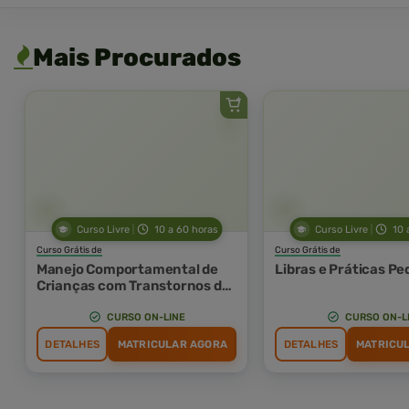
Mais Procurados
Curso Livre
10 a 60 horas
Curso Livre
10 
Curso Grátis de
Curso Grátis de
Manejo Comportamental de
Libras e Práticas P
Crianças com Transtornos do
Espectro Autismo em
Condição Escolar
CURSO ON-LINE
CURSO ON-L
DETALHES
MATRICULAR AGORA
DETALHES
MATRICU