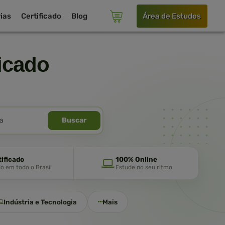
ias
Certificado
Blog
Área de Estudos
icado
Buscar
tificado
100% Online
do em todo o Brasil
Estude no seu ritmo
Indústria e Tecnologia
Mais