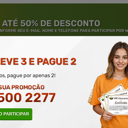
 ATÉ 50% DE DESCONTO
 INFORME SEU E-MAIL, NOME E TELEFONE PARA PARTICIPAR POR
EVE 3 E PAGUE 2
dos, pague por apenas 2!
rantia de
Educação
de Excelênc
 SUA PROMOÇÃO
500 2277
Sobre nossos cursos
 PARTICIPAR
mos
Cursos on-line, livres e de nível básico,
oco
focados no aprimoramento profissional, sem