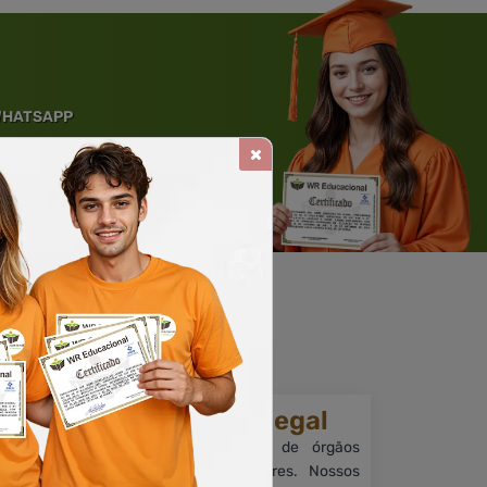
 WHATSAPP
Solicite um WhatsApp
ia.
Reconhecimento legal
Embora sem reconhecimento de órgãos
como MEC e outros reguladores. Nossos