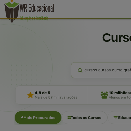
Cur
4,8 de 5
10 milhões
Mais de 89 mil avaliações
Alunos em tod
Mais Procurados
Todos os Cursos
Educa