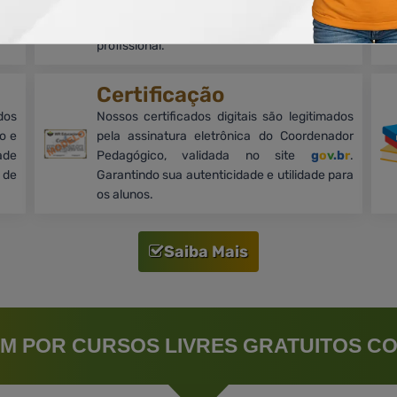
 de
equivalência a cursos de nível superior. O
odo
título do curso não implica em formação
profissional.
Certificação
dos
Nossos certificados digitais são legitimados
o e
pela assinatura eletrônica do Coordenador
ade
Pedagógico, validada no site
g
o
v
.b
r
.
 de
Garantindo sua autenticidade e utilidade para
os alunos.
Saiba Mais
M POR CURSOS LIVRES GRATUITOS CO