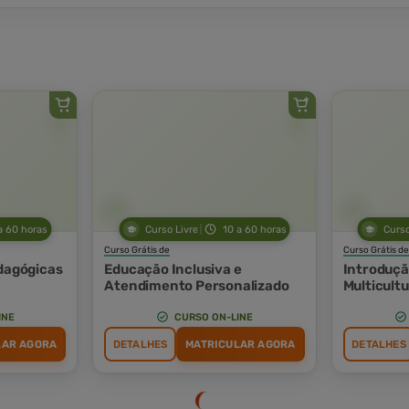
a 60 horas
Curso Livre
10 a 60 horas
Curso
Curso Grátis de
Curso Grátis de
edagógicas
Educação Inclusiva e
Introduçã
Atendimento Personalizado
Multicultu
INE
CURSO ON-LINE
LAR AGORA
DETALHES
MATRICULAR AGORA
DETALHES