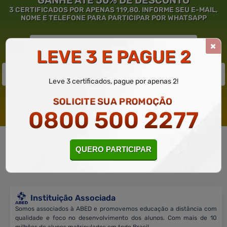
3 CERTIFICADOS POR APENAS 119,80. INFORME SEU E-MAIL,
NOME E TELEFONE PARA PARTICIPAR POR WHATSAPP
LEVE 3 E PAGUE 2
Leve 3 certificados, pague por apenas 2!
SOLICITE SUA PROMOÇÃO
Solicite um WhatsApp
0800 500 2277
QUERO PARTICIPAR
Garantia de
Educação
de Excelência.
Instituição Associada
Somos associados à ABED e promovemos educação a distância com
qualidade e foco no desenvolvimento dos alunos. Com mais de 10
milhões de alunos matriculados em todo Brasil.