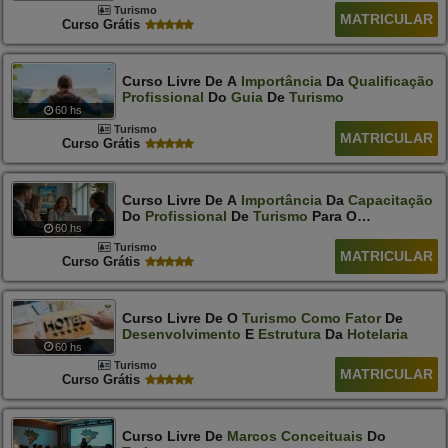
Turismo
MATRICULAR
Curso Grátis
Curso Livre De A
Importância
Da
Qualificação
Profissional
Do
Guia
De
Turismo
60 hs
Turismo
MATRICULAR
Curso Grátis
Curso Livre De A
Importância
Da
Capacitação
Do
Profissional
De
Turismo
Para O
60 hs
Atendimento
Ao
Deficiente
Auditivo
Turismo
MATRICULAR
Curso Grátis
Curso Livre De O
Turismo
Como
Fator
De
Desenvolvimento
E
Estrutura
Da
Hotelaria
60 hs
Turismo
MATRICULAR
Curso Grátis
Curso Livre De
Marcos
Conceituais
Do