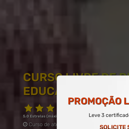
CURSO LIVRE DE 
EDUCAÇÃO ESPEC
PROMOÇÃO
L
Leve 3 certifica
5.0 Estrelas (máximo de 5.0)
Curso de até 60 horas
-
COM CERTIFICAD
SOLICITE