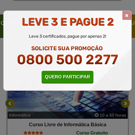
LEVE 3 E PAGUE 2
QUEM SOLICITOU ESTE CURSO LIVRE, SOLICITOU
TAMBÉM
Leve 3 certificados, pague por apenas 2!
SOLICITE SUA PROMOÇÃO
0800 500 2277
QUERO PARTICIPAR
Informática
10 a 50 horas
Curso Livre de Informática Básica
Curso Gratuito