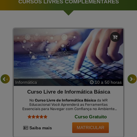
CURSOS LIVRES COMPLEMENTARES
‹
›
Informática
10 a 50 horas
Curso Livre de Informática Básica
No
Curso Livre de Informática Básica
da WR
Educacional Você Aprenderá as Ferramentas
Essenciais para Navegar com Confiança no Ambiente
Digital. Este Curso É Projetado para Introduzir
Curso Gratuito
Conceitos de Computação e Internet, Ensinando Desde
o Manuseio Básico do Computador até a Aplicação de
Programas Mais Utilizados no Mercado de Trabalho. no
MATRICULAR
Saiba mais
Final, Você Pode Adquirir Um Certificado Opcional
Válido em Todo o Brasil por Uma Pequena Taxa.