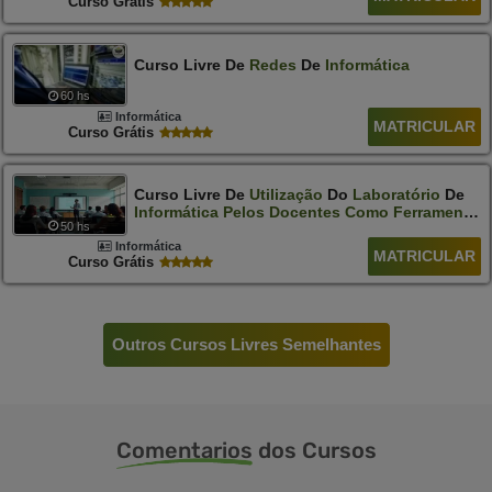
Curso Grátis
Curso Livre De
Redes
De
Informática
60 hs
Informática
MATRICULAR
Curso Grátis
Curso Livre De
Utilização
Do
Laboratório
De
Informática
Pelos
Docentes
Como
Ferramenta
50 hs
De
Ensino
Informática
MATRICULAR
Curso Grátis
Outros Cursos Livres Semelhantes
Comentarios
dos Cursos