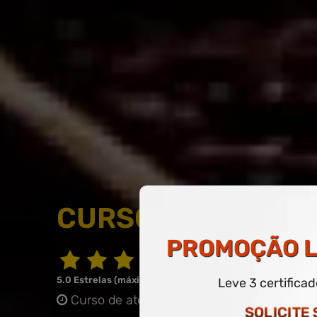
CURSO LIVRE DE É
PROMOÇÃO
L
5.0 Estrelas (máximo de 5.0)
Leve 3 certifica
Curso de até 20 horas
-
COM CERTIFICAD
SOLICITE