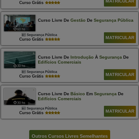
MATRICULAR
Curso Grátis
Curso Livre De
Gestão
De
Segurança
Pública
60 hs
Segurança Pública
MATRICULAR
Curso Grátis
Curso Livre De
Introdução
À
Segurança
De
Edifícios
Comerciais
30 hs
Segurança Pública
MATRICULAR
Curso Grátis
Curso Livre De
Básico
Em
Segurança
De
Edifícios
Comerciais
30 hs
Segurança Pública
MATRICULAR
Curso Grátis
Outros Cursos Livres Semelhantes