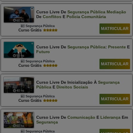
Curso Livre De
Segurança
Pública
Mediação
De
Conflitos
E
Polícia
Comunitária
60 hs
Segurança Pública
MATRICULAR
Curso Grátis
Curso Livre De
Segurança
Pública
:
Presente
E
Futuro
50 hs
Segurança Pública
MATRICULAR
Curso Grátis
Curso Livre De Inicialização À
Segurança
Pública
E
Direitos
Sociais
40 hs
Segurança Pública
MATRICULAR
Curso Grátis
Curso Livre De
Comunicação
E
Liderança
Em
Segurança
60 hs
Segurança Pública