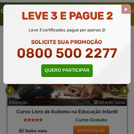
QUEM SOLICITOU ESTE CURSO LIVRE, SOLICITOU
LEVE 3 E PAGUE 2
TAMBÉM
Leve 3 certificados, pague por apenas 2!
SOLICITE SUA PROMOÇÃO
0800 500 2277
QUERO PARTICIPAR
Educação
10 a 60 horas
Curso Livre de Autismo na Educação Infantil
Curso Gratuito
MATRICULAR
Saiba mais