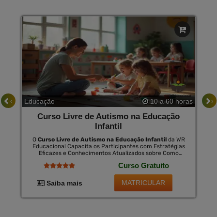
‹
›
Educação
10 a 60 horas
Curso Livre de Autismo na Educação
Infantil
O
Curso Livre de Autismo na Educação Infantil
da WR
Educacional Capacita os Participantes com Estratégias
Eficazes e Conhecimentos Atualizados sobre Como
Educar Crianças com Autismo. Esta Formação É Crucial
Curso Gratuito
para Fomentar Um Ambiente Inclusivo Que Valoriza as
Diferenças e Maximiza o Potencial de Cada Criança. ao
Concluir o Curso, Há a Opção de Certificação, Que É
MATRICULAR
Saiba mais
Válida Nacionalmente por Uma Pequena Taxa,
Proporcionando Novas Oportunidades de Emprego e
Reconhecimento Profissional.