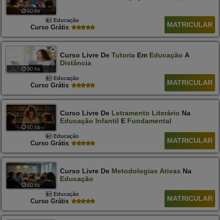
60 hs
Educação
MATRICULAR
Curso Grátis
Curso Livre De
Tutoria
Em
Educação
A
Distância
30 hs
Educação
MATRICULAR
Curso Grátis
Curso Livre De
Letramento
Literário
Na
Educação
Infantil
E
Fundamental
60 hs
Educação
MATRICULAR
Curso Grátis
Curso Livre De
Metodologias
Ativas
Na
Educação
60 hs
Educação
MATRICULAR
Curso Grátis