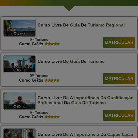
Curso Livre De
Guia
De
Turismo
Regional
30 hs
Turismo
MATRICULAR
Curso Grátis
Curso Livre De
Guia
De
Turismo
60 hs
Turismo
MATRICULAR
Curso Grátis
Curso Livre De A
Importância
Da
Qualificação
Profissional
Do
Guia
De
Turismo
60 hs
Turismo
MATRICULAR
Curso Grátis
Curso Livre De A
Importância
Da
Capacitação