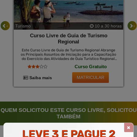
‹
›
Turismo
10 a 30 horas
Curso Livre de Guia de Turismo
Regional
Este Curso Livre de Guia de Turismo Regional Abrange
os Principais Assuntos de Iniciação para a Capacitação
do Exercício das Atividades de Guia Turístico Regional,
Bem Como Permite Dominar a Profissão de Guia
Curso Gratuito
Turístico, Apresentando-O a Esta Profissão, Ensinando-
Lhe os Conceitos da Profissão, Comunicação com o
Público (Turistas), Repertório de Lazer e Cultura,
MATRICULAR
Saiba mais
Familiaridade com a Hotelaria, Relacionamento
Interpessoal, Senso de Liderança, Turismo e
Hospitalidade no Brasil, Entre Outros Temas Básicos,
Mas Relevantes para a Atuação Efetiva de Um
Profissional.
QUEM SOLICITOU ESTE CURSO LIVRE, SOLICITOU
TAMBÉM
LEVE 3 E PAGUE 2