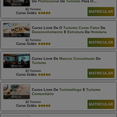
Do
Profissional
De
Turismo
Para O
60 hs
Atendimento
Ao
Deficiente
Auditivo
Turismo
MATRICULAR
Curso Grátis
Curso Livre De O
Turismo
Como
Fator
De
Desenvolvimento
E
Estrutura
Da
Hotelaria
60 hs
Turismo
MATRICULAR
Curso Grátis
Curso Livre De
Marcos
Conceituais
Do
Turismo
60 hs
Turismo
MATRICULAR
Curso Grátis
Curso Livre De
Turismólogo
E
Turismo
Comunitário
60 hs
Turismo
MATRICULAR
Curso Grátis