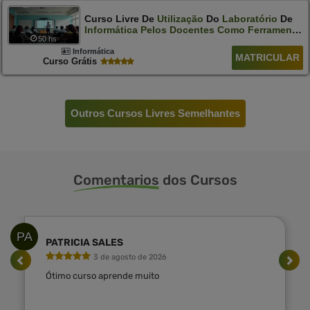
Curso Livre De
Utilização
Do
Laboratório
De
Informática
Pelos
Docentes
Como
Ferramenta
50 hs
De
Ensino
Informática
MATRICULAR
Curso Grátis
Outros Cursos Livres Semelhantes
Comentarios
dos Cursos
PA
PATRICIA SALES
3 de agosto de 2026
Ótimo curso aprende muito