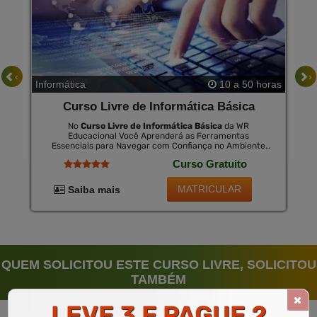
‹
›
Informática
10 a 50 horas
Curso Livre de Informática Básica
No
Curso Livre de Informática Básica
da WR
Educacional Você Aprenderá as Ferramentas
Essenciais para Navegar com Confiança no Ambiente
Digital. Este Curso É Projetado para Introduzir
Curso Gratuito
Conceitos de Computação e Internet, Ensinando Desde
o Manuseio Básico do Computador até a Aplicação de
Programas Mais Utilizados no Mercado de Trabalho. no
MATRICULAR
Saiba mais
Final, Você Pode Adquirir Um Certificado Opcional
Válido em Todo o Brasil por Uma Pequena Taxa.
QUEM SOLICITOU ESTE CURSO LIVRE, SOLICITOU
TAMBÉM
LEVE 3 E PAGUE 2