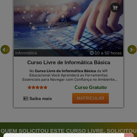
‹
›
Informática
10 a 50 horas
Curso Livre de Informática Básica
No
Curso Livre de Informática Básica
da WR
Educacional Você Aprenderá as Ferramentas
Essenciais para Navegar com Confiança no Ambiente
Digital. Este Curso É Projetado para Introduzir
Curso Gratuito
Conceitos de Computação e Internet, Ensinando Desde
o Manuseio Básico do Computador até a Aplicação de
Programas Mais Utilizados no Mercado de Trabalho. no
MATRICULAR
Saiba mais
Final, Você Pode Adquirir Um Certificado Opcional
Válido em Todo o Brasil por Uma Pequena Taxa.
QUEM SOLICITOU ESTE CURSO LIVRE, SOLICITOU