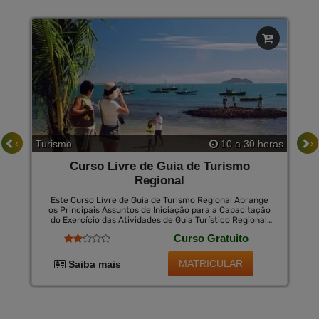
‹
›
Turismo
10 a 30 horas
Curso Livre de Guia de Turismo
Regional
Este Curso Livre de Guia de Turismo Regional Abrange
os Principais Assuntos de Iniciação para a Capacitação
do Exercício das Atividades de Guia Turístico Regional,
Bem Como Permite Dominar a Profissão de Guia
Curso Gratuito
Turístico, Apresentando-O a Esta Profissão, Ensinando-
Lhe os Conceitos da Profissão, Comunicação com o
Público (Turistas), Repertório de Lazer e Cultura,
MATRICULAR
Saiba mais
Familiaridade com a Hotelaria, Relacionamento
Interpessoal, Senso de Liderança, Turismo e
Hospitalidade no Brasil, Entre Outros Temas Básicos,
Mas Relevantes para a Atuação Efetiva de Um
Profissional.