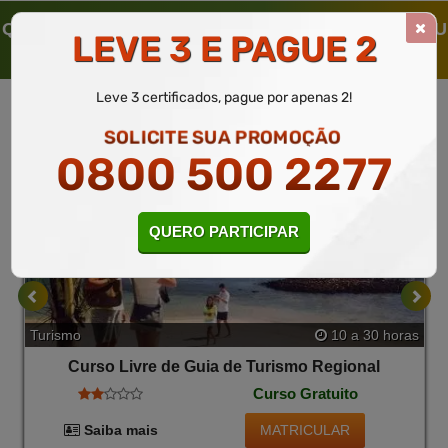
QUEM SOLICITOU ESTE CURSO LIVRE, SOLICITOU
LEVE 3 E PAGUE 2
TAMBÉM
Leve 3 certificados, pague por apenas 2!
SOLICITE SUA PROMOÇÃO
0800 500 2277
QUERO PARTICIPAR
Turismo
10 a 30 horas
Curso Livre de Guia de Turismo Regional
Curso Gratuito
MATRICULAR
Saiba mais