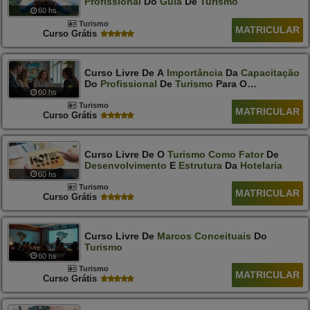
Profissional
Do
Guia
De
Turismo
60 hs
Turismo
MATRICULAR
Curso Grátis
Curso Livre De A
Importância
Da
Capacitação
Do
Profissional
De
Turismo
Para O
60 hs
Atendimento
Ao
Deficiente
Auditivo
Turismo
MATRICULAR
Curso Grátis
Curso Livre De O
Turismo
Como
Fator
De
Desenvolvimento
E
Estrutura
Da
Hotelaria
60 hs
Turismo
MATRICULAR
Curso Grátis
Curso Livre De
Marcos
Conceituais
Do
Turismo
60 hs
Turismo
MATRICULAR
Curso Grátis