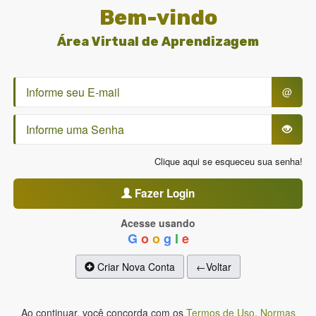
Bem-vindo
Área Virtual de Aprendizagem
@
Clique aqui se esqueceu sua senha!
Fazer Login
Acesse usando
G
o
o
g
l
e
Criar Nova Conta
←Voltar
Ao continuar, você concorda com os
Termos de Uso
,
Normas