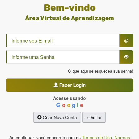
Bem-vindo
Área Virtual de Aprendizagem
@
Clique aqui se esqueceu sua senha!
Fazer Login
Acesse usando
G
o
o
g
l
e
Criar Nova Conta
←Voltar
Ao continuar, você concorda com os
Termos de Uso
,
Normas