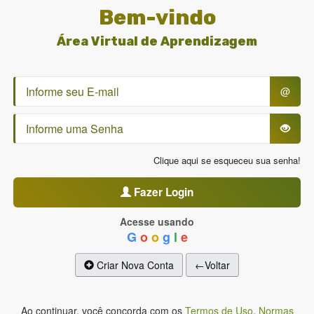
Bem-vindo
Área Virtual de Aprendizagem
@
Clique aqui se esqueceu sua senha!
Fazer Login
Acesse usando
G
o
o
g
l
e
Criar Nova Conta
←Voltar
Ao continuar, você concorda com os
Termos de Uso
,
Normas