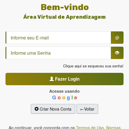
Bem-vindo
Área Virtual de Aprendizagem
@
Clique aqui se esqueceu sua senha!
Fazer Login
Acesse usando
G
o
o
g
l
e
Criar Nova Conta
←Voltar
Ao continuar, você concorda com os
Termos de Uso
,
Normas