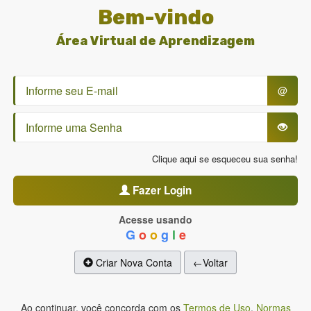
Bem-vindo
Área Virtual de Aprendizagem
@
Clique aqui se esqueceu sua senha!
Fazer Login
Acesse usando
G
o
o
g
l
e
Criar Nova Conta
←Voltar
Ao continuar, você concorda com os
Termos de Uso
,
Normas