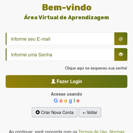
Bem-vindo
Área Virtual de Aprendizagem
@
Clique aqui se esqueceu sua senha!
Fazer Login
Acesse usando
G
o
o
g
l
e
Criar Nova Conta
←Voltar
Ao continuar, você concorda com os
Termos de Uso
,
Normas