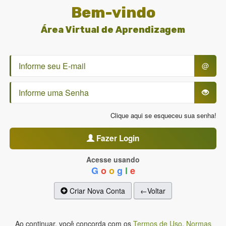
Bem-vindo
Área Virtual de Aprendizagem
@
Clique aqui se esqueceu sua senha!
Fazer Login
Acesse usando
G
o
o
g
l
e
Criar Nova Conta
←Voltar
Ao continuar, você concorda com os
Termos de Uso
,
Normas