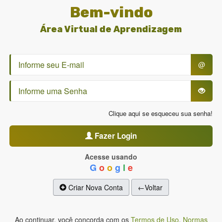
Bem-vindo
Área Virtual de Aprendizagem
@
Clique aqui se esqueceu sua senha!
Fazer Login
Acesse usando
G
o
o
g
l
e
Criar Nova Conta
←Voltar
Ao continuar, você concorda com os
Termos de Uso
,
Normas