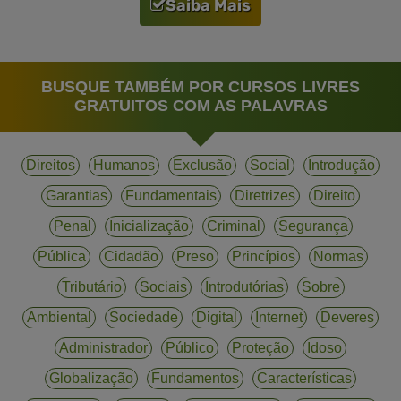
Saiba Mais
BUSQUE TAMBÉM POR CURSOS LIVRES
GRATUITOS COM AS PALAVRAS
Direitos
Humanos
Exclusão
Social
Introdução
Garantias
Fundamentais
Diretrizes
Direito
Penal
Inicialização
Criminal
Segurança
Pública
Cidadão
Preso
Princípios
Normas
Tributário
Sociais
Introdutórias
Sobre
Ambiental
Sociedade
Digital
Internet
Deveres
Administrador
Público
Proteção
Idoso
Globalização
Fundamentos
Características