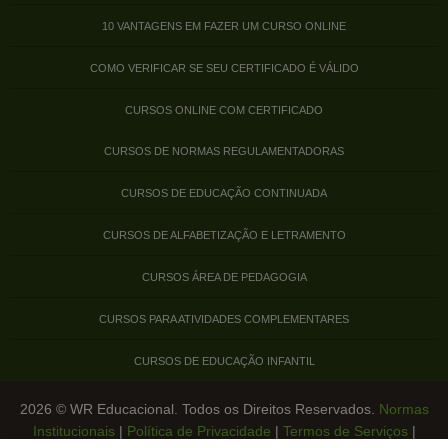
10 VANTAGENS EM FAZER UM CURSO ONLINE
COMO VERIFICAR SE SEU CERTIFICADO É VÁLIDO
CURSOS ONLINE COM CERTIFICADO
CURSOS DE NORMAS REGULAMENTADORAS
CURSOS DE EDUCAÇÃO CONTINUADA
CURSOS DE ALFABETIZAÇÃO E LETRAMENTO
CURSOS ÁREA DE PEDAGOGIA
CURSOS PARA ATIVIDADES COMPLEMENTARES
CURSOS DE EDUCAÇÃO INFANTIL
2026 © WR Educacional. Todos os Direitos Reservados.
Normas
Institucionais
|
Política de Privacidade
|
Termos de Serviços
|