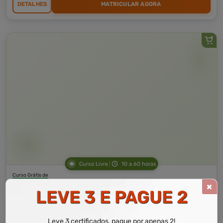
DETALHES
MATRICULAR AGORA
Curso Livre
10 a 60 horas
Curso Grátis de
Noções Básicas do Direito do Idoso
LEVE 3 E PAGUE 2
CURSO ON-LINE
Leve 3 certificados, pague por apenas 2!
DETALHES
MATRICULAR AGORA